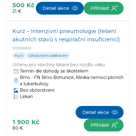
500 Kč
Detail akce
Přihlásit
21 €
Kurz – Intenzivní pneumologie (řešení
akutních stavů s respirační insuficiencí)
-
2103261101
Kurz
Celoživotní vzdělávání
Určeno pro
všechny lékaře bez rozdílu věku.
Termín dle dohody se školitelem
Brno -
FN Brno-Bohunice, Klinika nemocí plicních
a tuberkulózy
Bez občerstvení
Lékaři
Detail akce
1 900 Kč
Přihlásit
80 €