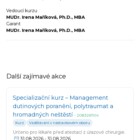
Vedoucí kurzu
MUDr. Irena Maříková, Ph.D., MBA
Garant
MUDr. Irena Maříková, Ph.D., MBA
Další zajímavé akce
Specializační kurz – Management
dutinových poranění, polytraumat a
hromadných neštěstí
-
2083261104
Kurz
Vzdělávání v nástavbovém oboru
Určeno pro
lékaře před atestací z úrazové chirurgie.
31.08.2026
-
31.08.2026