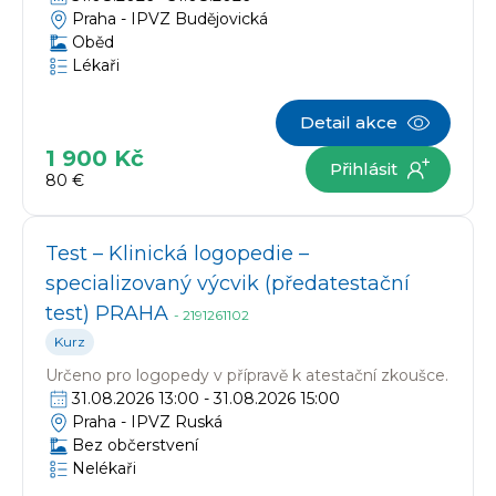
Praha -
IPVZ Budějovická
Oběd
Lékaři
Detail akce
1 900 Kč
Přihlásit
80 €
Test – Klinická logopedie –
specializovaný výcvik (předatestační
test) PRAHA
-
2191261102
Kurz
Určeno pro
logopedy v přípravě k atestační zkoušce.
31.08.2026 13:00
-
31.08.2026 15:00
Praha -
IPVZ Ruská
Bez občerstvení
Nelékaři