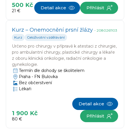
500 Kč
Detail akce
Přihlásit
21 €
Kurz – Onemocnění prsní žlázy
-
2080261103
Kurz
Celoživotní vzdělávání
Určeno pro
chirurgy v přípravě k atestaci z chirurgie,
pro ambulantní chirurgy, plastické chirurgy a lékaře
z oboru klinická onkologie, radiační onkologie a
gynekologie.
Termín dle dohody se školitelem
Praha -
FN Bulovka
Bez občerstvení
Lékaři
Detail akce
1 900 Kč
Přihlásit
80 €