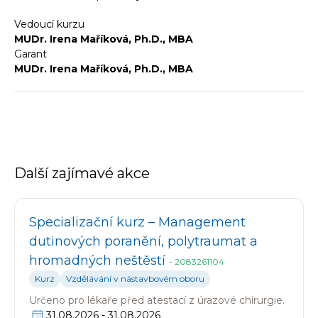
Vedoucí kurzu
MUDr. Irena Maříková, Ph.D., MBA
Garant
MUDr. Irena Maříková, Ph.D., MBA
Další zajímavé akce
Specializační kurz – Management
dutinových poranění, polytraumat a
hromadných neštěstí
-
2083261104
Kurz
Vzdělávání v nástavbovém oboru
Určeno pro
lékaře před atestací z úrazové chirurgie.
31.08.2026
-
31.08.2026