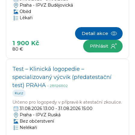
Praha -
IPVZ Budějovická
Oběd
Lékaři
Detail akce
1 900 Kč
Přihlásit
80 €
Test – Klinická logopedie –
specializovaný výcvik (předatestační
test) PRAHA
-
2191261102
Kurz
Určeno pro
logopedy v přípravě k atestační zkoušce.
31.08.2026 13:00
-
31.08.2026 15:00
Praha -
IPVZ Ruská
Bez občerstvení
Nelékaři