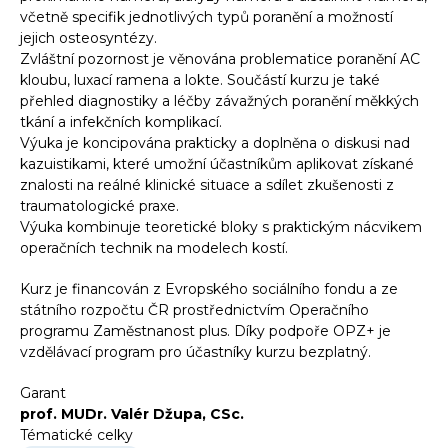
včetně specifik jednotlivých typů poranění a možností
jejich osteosyntézy.
Zvláštní pozornost je věnována problematice poranění AC
kloubu, luxací ramena a lokte. Součástí kurzu je také
přehled diagnostiky a léčby závažných poranění měkkých
tkání a infekčních komplikací.
Výuka je koncipována prakticky a doplněna o diskusi nad
kazuistikami, které umožní účastníkům aplikovat získané
znalosti na reálné klinické situace a sdílet zkušenosti z
traumatologické praxe.
Výuka kombinuje teoretické bloky s praktickým nácvikem
operačních technik na modelech kostí.
Kurz je financován z Evropského sociálního fondu a ze
státního rozpočtu ČR prostřednictvím Operačního
programu Zaměstnanost plus. Díky podpoře OPZ+ je
vzdělávací program pro účastníky kurzu bezplatný.
Garant
prof. MUDr. Valér Džupa, CSc.
Tématické celky