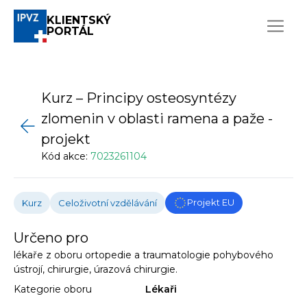
KLIENTSKÝ
PORTÁL
Kurz – Principy osteosyntézy
zlomenin v oblasti ramena a paže -
projekt
Kód akce:
7023261104
Projekt EU
Kurz
Celoživotní vzdělávání
Určeno pro
lékaře z oboru ortopedie a traumatologie pohybového
ústrojí, chirurgie, úrazová chirurgie.
Kategorie oboru
Lékaři