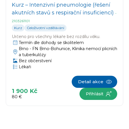
Kurz – Intenzivní pneumologie (řešení
akutních stavů s respirační insuficiencí)
-
2103261101
Kurz
Celoživotní vzdělávání
Určeno pro
všechny lékaře bez rozdílu věku.
Termín dle dohody se školitelem
Brno -
FN Brno-Bohunice, Klinika nemocí plicních
a tuberkulózy
Bez občerstvení
Lékaři
Detail akce
1 900 Kč
Přihlásit
80 €