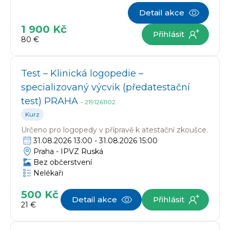
Detail akce
1 900 Kč
Přihlásit
80 €
Test – Klinická logopedie –
specializovaný výcvik (předatestační
test) PRAHA
-
2191261102
Kurz
Určeno pro
logopedy v přípravě k atestační zkoušce.
31.08.2026 13:00
-
31.08.2026 15:00
Praha -
IPVZ Ruská
Bez občerstvení
Nelékaři
500 Kč
Detail akce
Přihlásit
21 €