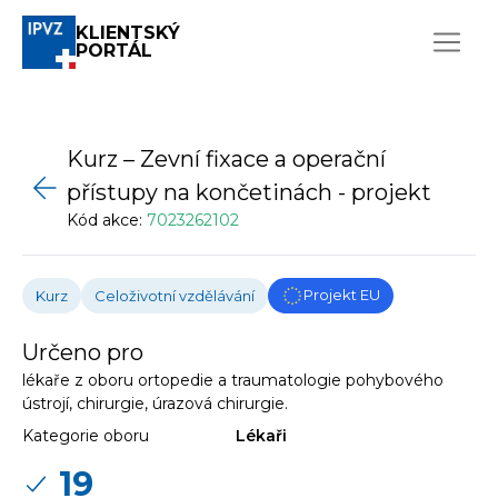
KLIENTSKÝ
PORTÁL
Kurz – Zevní fixace a operační
přístupy na končetinách - projekt
Kód akce:
7023262102
Projekt EU
Kurz
Celoživotní vzdělávání
Určeno pro
lékaře z oboru ortopedie a traumatologie pohybového
ústrojí, chirurgie, úrazová chirurgie.
Kategorie oboru
Lékaři
19