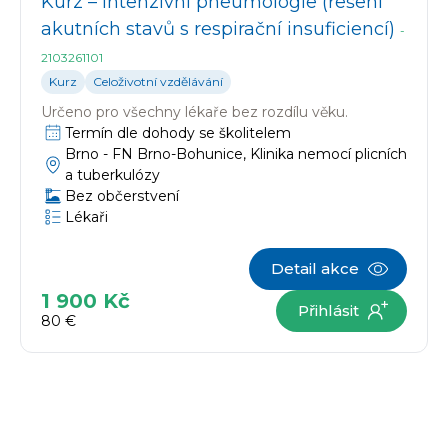
Kurz – Intenzivní pneumologie (řešení
akutních stavů s respirační insuficiencí)
-
2103261101
Kurz
Celoživotní vzdělávání
Určeno pro
všechny lékaře bez rozdílu věku.
Termín dle dohody se školitelem
Brno -
FN Brno-Bohunice, Klinika nemocí plicních
a tuberkulózy
Bez občerstvení
Lékaři
Detail akce
1 900 Kč
Přihlásit
80 €