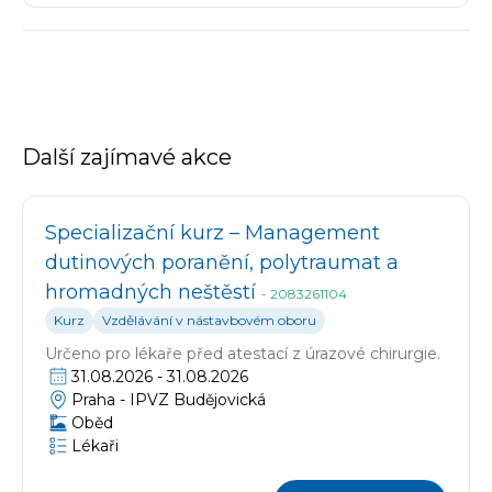
Další zajímavé akce
Specializační kurz – Management
dutinových poranění, polytraumat a
hromadných neštěstí
-
2083261104
Kurz
Vzdělávání v nástavbovém oboru
Určeno pro
lékaře před atestací z úrazové chirurgie.
31.08.2026
-
31.08.2026
Praha -
IPVZ Budějovická
Oběd
Lékaři