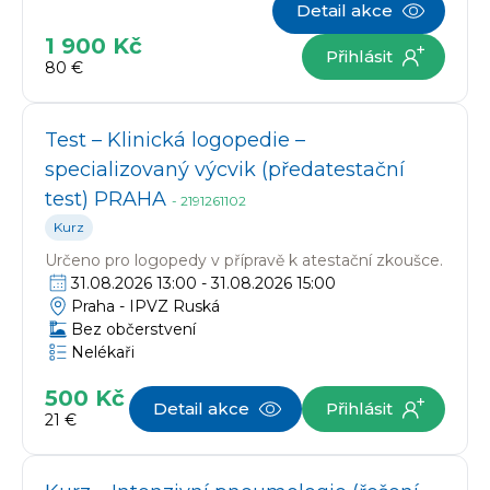
Detail akce
1 900 Kč
Přihlásit
80 €
Test – Klinická logopedie –
specializovaný výcvik (předatestační
test) PRAHA
-
2191261102
Kurz
Určeno pro
logopedy v přípravě k atestační zkoušce.
31.08.2026 13:00
-
31.08.2026 15:00
Praha -
IPVZ Ruská
Bez občerstvení
Nelékaři
500 Kč
Detail akce
Přihlásit
21 €