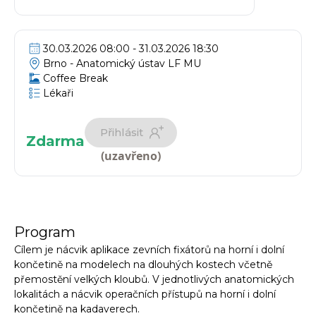
30.03.2026 08:00 - 31.03.2026 18:30
Brno -
Anatomický ústav LF MU
Coffee Break
Lékaři
Přihlásit
Zdarma
(
uzavřeno
)
Program
Cílem je nácvik aplikace zevních fixátorů na horní i dolní
končetině na modelech na dlouhých kostech včetně
přemostění velkých kloubů. V jednotlivých anatomických
lokalitách a nácvik operačních přístupů na horní i dolní
končetině na kadaverech.