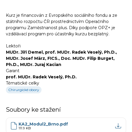
Kurz je financován z Evropského sociálního fondu a ze
státního rozpočtu ČR prostřednictvím Operačního
programu Zaměstnanost plus. Díky podpoře OPZ+ je
vzdělávací program pro účastníky kurzu bezplatný.
Lektoři
MUDr. Jiří Demel, prof. MUDr. Radek Veselý, Ph.D.,
MUDr. Josef März, FICS., Doc. MUDr. Filip Burget,
Ph.D., MUDr. Juraj Kacian
Garant
prof. MUDr. Radek Veselý, Ph.D.
Tématické celky
Chirurgické obory
Soubory ke stažení
KA2_Modul2_Brno.pdf
111.9
KB