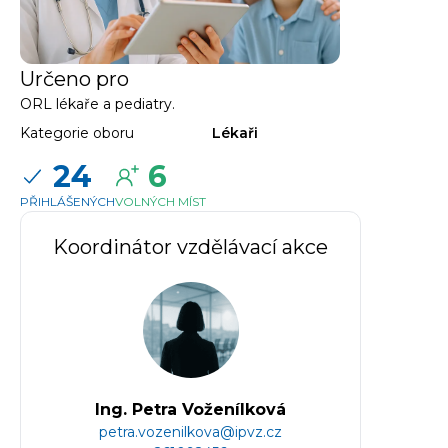
Určeno pro
ORL lékaře a pediatry.
Kategorie oboru
Lékaři
24
6
PŘIHLÁŠENÝCH
VOLNÝCH MÍST
Koordinátor vzdělávací akce
Ing. Petra Voženílková
petra.vozenilkova@ipvz.cz